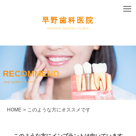
早野歯科医院
- HAYANO DENTAL CLINIC -
早野歯科医院
- HAYANO DENTAL CLINIC -
RECOMMEND
HOME
このような方にオススメです
当院のインプラント治療
医院情報・院長紹介
HOME
>
このような方にオススメです
診察の流れ
料金表